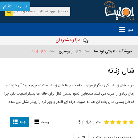
کانال ما در تلگرام
منو
مرکز مشتریان
فروشگاه اینترنتی اوتیسا
—›
شال و روسری
—›
شال زنانه
شال زنانه
خرید شال زنانه. یکی دیگر از موارد علاقه خانم ها شال زنانه است که برای خرید آن هزینه و
زمان زیادی را صرف می کنند همچنین نحوه بستن شال برای خانم ها بسیار اهمیت دارد چرا
که طرز بستن شال زنانه آن هم به صورت حرفه ای ظاهر و چهر فرد را زیباتر نشان می دهد.
-
مدل جدید شال
مدل بستن شال
امتیاز 4.4 از 5
لیست
جمع
|
نحوه چیدمان محصولات
20