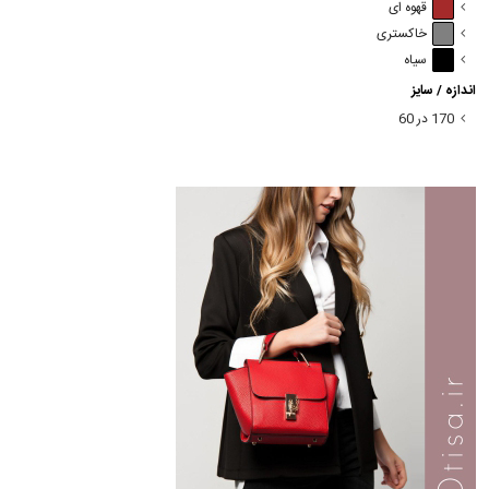
قهوه ای
خاکستری
سیاه
اندازه / سایز
170 در 60