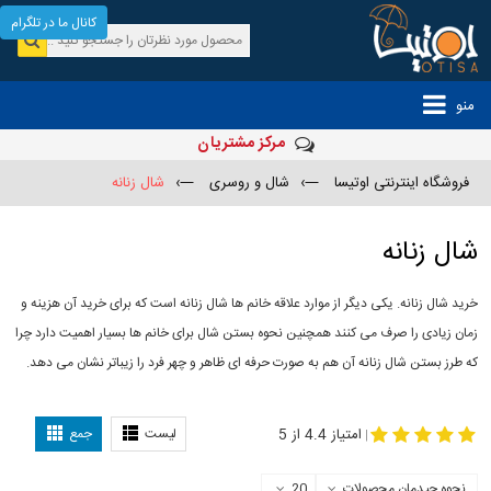
کانال ما در تلگرام
منو
مرکز مشتریان
فروشگاه اینترنتی اوتیسا
—›
شال و روسری
—›
شال زنانه
شال زنانه
خرید شال زنانه. یکی دیگر از موارد علاقه خانم ها شال زنانه است که برای خرید آن هزینه و
زمان زیادی را صرف می کنند همچنین نحوه بستن شال برای خانم ها بسیار اهمیت دارد چرا
که طرز بستن شال زنانه آن هم به صورت حرفه ای ظاهر و چهر فرد را زیباتر نشان می دهد.
-
مدل جدید شال
مدل بستن شال
امتیاز 4.4 از 5
لیست
جمع
|
نحوه چیدمان محصولات
20