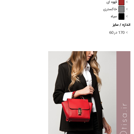
قهوه ای
خاکستری
سیاه
اندازه / سایز
170 در 60