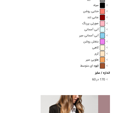
سیاه
حنایی روشن
عنابی تند
صورتی پررنگ
آبی آسمانی
آبی آسمانی سیر
بنفش روشن
کاهی
کرم
هلویی سیر
قهوه ای متوسط
اندازه / سایز
170 در 60