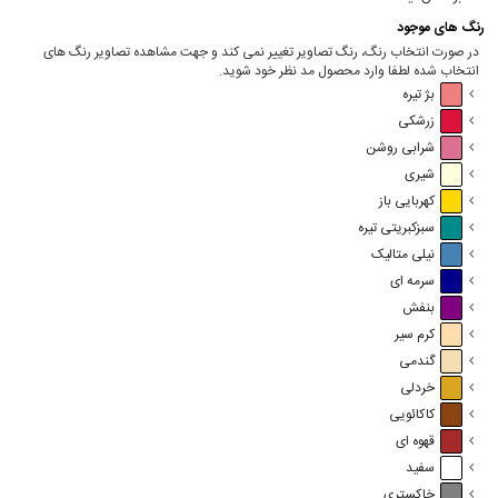
رنگ های موجود
در صورت انتخاب رنگ، رنگ تصاویر تغییر نمی کند و جهت مشاهده تصاویر رنگ های
انتخاب شده لطفا وارد محصول مد نظر خود شوید.
بژ تیره
زرشکی
شرابی روشن
شیری
کهربایی باز
سبزکبریتی تیره
نیلی متالیک
سرمه ای
بنفش
کرم سیر
گندمی
خردلی
کاکائویی
قهوه ای
سفید
خاکستری