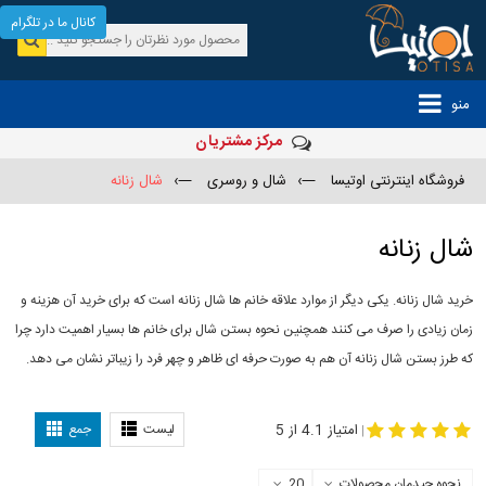
کانال ما در تلگرام
منو
مرکز مشتریان
فروشگاه اینترنتی اوتیسا
—›
شال و روسری
—›
شال زنانه
شال زنانه
خرید شال زنانه. یکی دیگر از موارد علاقه خانم ها شال زنانه است که برای خرید آن هزینه و
زمان زیادی را صرف می کنند همچنین نحوه بستن شال برای خانم ها بسیار اهمیت دارد چرا
که طرز بستن شال زنانه آن هم به صورت حرفه ای ظاهر و چهر فرد را زیباتر نشان می دهد.
-
مدل جدید شال
مدل بستن شال
امتیاز 4.1 از 5
لیست
جمع
|
نحوه چیدمان محصولات
20