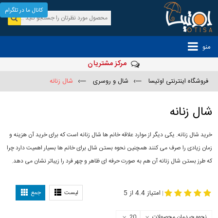
کانال ما در تلگرام
منو
مرکز مشتریان
فروشگاه اینترنتی اوتیسا
—›
شال و روسری
—›
شال زنانه
شال زنانه
خرید شال زنانه. یکی دیگر از موارد علاقه خانم ها شال زنانه است که برای خرید آن هزینه و
زمان زیادی را صرف می کنند همچنین نحوه بستن شال برای خانم ها بسیار اهمیت دارد چرا
که طرز بستن شال زنانه آن هم به صورت حرفه ای ظاهر و چهر فرد را زیباتر نشان می دهد.
-
مدل جدید شال
مدل بستن شال
امتیاز 4.4 از 5
لیست
جمع
|
نحوه چیدمان محصولات
20