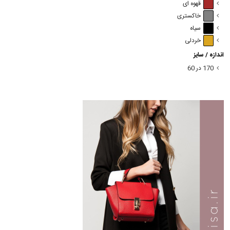
قهوه ای
خاکستری
سیاه
خردلی
اندازه / سایز
170 در 60