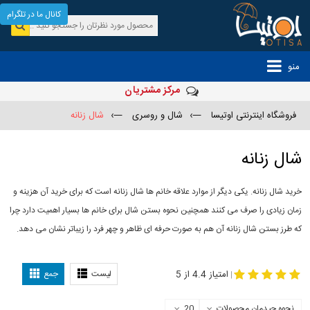
کانال ما در تلگرام
منو
مرکز مشتریان
فروشگاه اینترنتی اوتیسا
—›
شال و روسری
—›
شال زنانه
شال زنانه
خرید شال زنانه. یکی دیگر از موارد علاقه خانم ها شال زنانه است که برای خرید آن هزینه و
زمان زیادی را صرف می کنند همچنین نحوه بستن شال برای خانم ها بسیار اهمیت دارد چرا
که طرز بستن شال زنانه آن هم به صورت حرفه ای ظاهر و چهر فرد را زیباتر نشان می دهد.
-
مدل جدید شال
مدل بستن شال
امتیاز 4.4 از 5
لیست
جمع
|
نحوه چیدمان محصولات
20