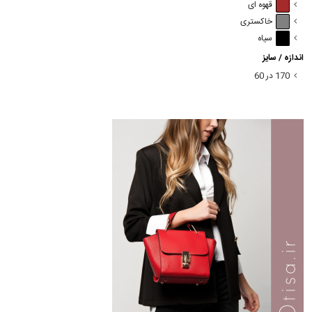
قهوه ای
خاکستری
سیاه
اندازه / سایز
170 در 60