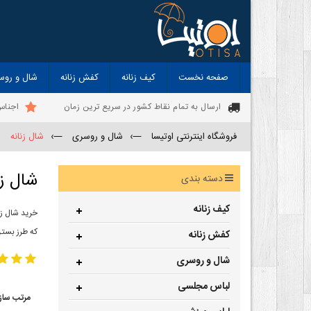
صفحه نخست
کیف زنانه
کفش زنانه
شال و روس
ارسال به تمام نقاط کشور در سریع ترین زمان
اجناس
فروشگاه اینترنتی اوتیسا
—›
شال و روسری
—›
شال زنانه
شال زن
دسته بندی
کیف زنانه
خرید شال زن
که طرز بستن
کفش زنانه
شال و روسری
لباس مجلسی
مرتب ساز