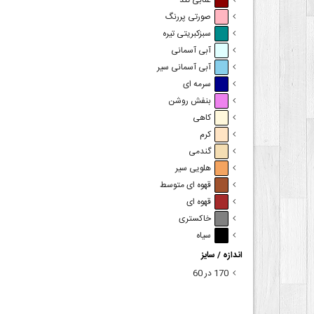
عنابی تند
صورتی پررنگ
سبزکبریتی تیره
آبی آسمانی
آبی آسمانی سیر
سرمه ای
بنفش روشن
کاهی
کرم
گندمی
هلویی سیر
قهوه ای متوسط
قهوه ای
خاکستری
سیاه
اندازه / سایز
170 در 60