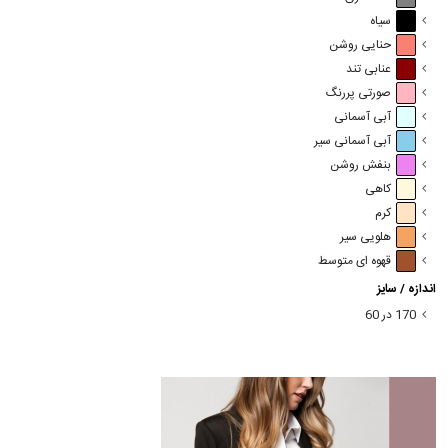
سیاه
حنایی روشن
عنابی تند
صورتی پررنگ
آبی آسمانی
آبی آسمانی سیر
بنفش روشن
کاهی
کرم
هلویی سیر
قهوه ای متوسط
اندازه / سایز
170 در 60