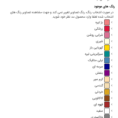
رنگ های موجود
در صورت انتخاب رنگ، رنگ تصاویر تغییر نمی کند و جهت مشاهده تصاویر رنگ های
انتخاب شده لطفا وارد محصول مد نظر خود شوید.
بژ تیره
زرشکی
شرابی روشن
شیری
کهربایی باز
سبزکبریتی تیره
نیلی متالیک
سرمه ای
بنفش
کرم سیر
گندمی
خردلی
کاکائویی
قهوه ای
سفید
خاکستری