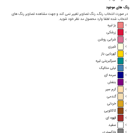
رنگ های موجود
در صورت انتخاب رنگ، رنگ تصاویر تغییر نمی کند و جهت مشاهده تصاویر رنگ های
انتخاب شده لطفا وارد محصول مد نظر خود شوید.
بژ تیره
زرشکی
شرابی روشن
شیری
کهربایی باز
سبزکبریتی تیره
نیلی متالیک
سرمه ای
بنفش
کرم سیر
گندمی
خردلی
کاکائویی
قهوه ای
سفید
خاکستری