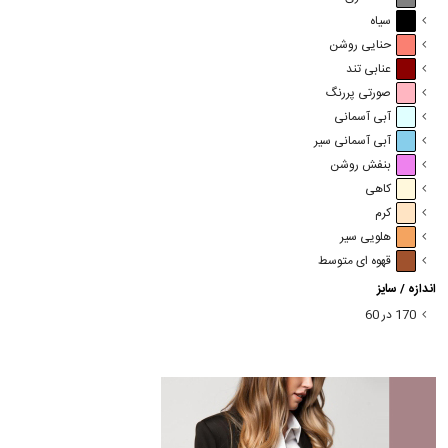
سیاه
حنایی روشن
عنابی تند
صورتی پررنگ
آبی آسمانی
آبی آسمانی سیر
بنفش روشن
کاهی
کرم
هلویی سیر
قهوه ای متوسط
اندازه / سایز
170 در 60