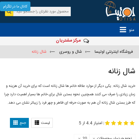
کانال ما در تلگرام
منو
مرکز مشتریان
فروشگاه اینترنتی اوتیسا
—›
شال و روسری
—›
شال زنانه
شال زنانه
خرید شال زنانه. یکی دیگر از موارد علاقه خانم ها شال زنانه است که برای خرید آن هزینه و
زمان زیادی را صرف می کنند همچنین نحوه بستن شال برای خانم ها بسیار اهمیت دارد چرا
که طرز بستن شال زنانه آن هم به صورت حرفه ای ظاهر و چهر فرد را زیباتر نشان می دهد.
-
مدل جدید شال
مدل بستن شال
امتیاز 4.4 از 5
لیست
جمع
|
نحوه چیدمان محصولات
20