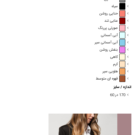
سیاه
حنایی روشن
عنابی تند
صورتی پررنگ
آبی آسمانی
آبی آسمانی سیر
بنفش روشن
کاهی
کرم
هلویی سیر
قهوه ای متوسط
اندازه / سایز
170 در 60