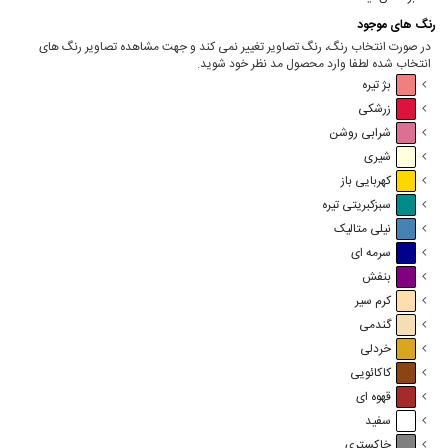
رنگ های موجود
در صورت انتخاب رنگ، رنگ تصاویر تغییر نمی کند و جهت مشاهده تصاویر رنگ های
انتخاب شده لطفا وارد محصول مد نظر خود شوید.
بژ تیره
زرشکی
شرابی روشن
شیری
کهربایی باز
سبزکبریتی تیره
نیلی متالیک
سرمه ای
بنفش
کرم سیر
گندمی
خردلی
کاکائویی
قهوه ای
سفید
خاکستری