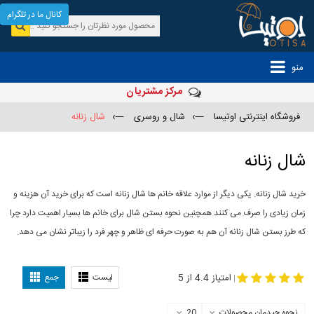
کانال ما در تلگرام
منو
مرکز مشتریان
فروشگاه اینترنتی اوتیسا
—›
شال و روسری
—›
شال زنانه
شال زنانه
خرید شال زنانه. یکی دیگر از موارد علاقه خانم ها شال زنانه است که برای خرید آن هزینه و
زمان زیادی را صرف می کنند همچنین نحوه بستن شال برای خانم ها بسیار اهمیت دارد چرا
که طرز بستن شال زنانه آن هم به صورت حرفه ای ظاهر و چهر فرد را زیباتر نشان می دهد.
-
مدل جدید شال
مدل بستن شال
امتیاز 4.4 از 5
لیست
جمع
|
نحوه چیدمان محصولات
20