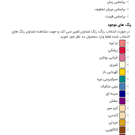
براساس زمان
براساس میزان تخفیف
براساس قیمت
رنگ های موجود
در صورت انتخاب رنگ، رنگ تصاویر تغییر نمی کند و جهت مشاهده تصاویر رنگ های
انتخاب شده لطفا وارد محصول مد نظر خود شوید.
بژ تیره
زرشکی
شرابی روشن
شیری
کهربایی باز
سبزکبریتی تیره
نیلی متالیک
سرمه ای
بنفش
کرم سیر
گندمی
خردلی
کاکائویی