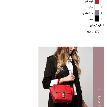
قهوه ای
سفید
خاکستری
سیاه
اندازه / سایز
170 در 60