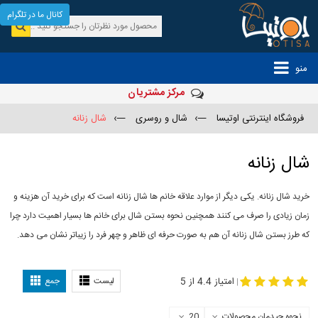
کانال ما در تلگرام
منو
مرکز مشتریان
فروشگاه اینترنتی اوتیسا
—›
شال و روسری
—›
شال زنانه
شال زنانه
خرید شال زنانه. یکی دیگر از موارد علاقه خانم ها شال زنانه است که برای خرید آن هزینه و
زمان زیادی را صرف می کنند همچنین نحوه بستن شال برای خانم ها بسیار اهمیت دارد چرا
که طرز بستن شال زنانه آن هم به صورت حرفه ای ظاهر و چهر فرد را زیباتر نشان می دهد.
-
مدل جدید شال
مدل بستن شال
امتیاز 4.4 از 5
لیست
جمع
|
نحوه چیدمان محصولات
20