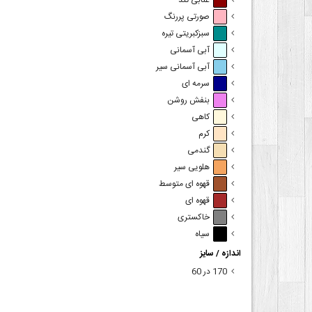
عنابی تند
صورتی پررنگ
سبزکبریتی تیره
آبی آسمانی
آبی آسمانی سیر
سرمه ای
بنفش روشن
کاهی
کرم
گندمی
هلویی سیر
قهوه ای متوسط
قهوه ای
خاکستری
سیاه
اندازه / سایز
170 در 60