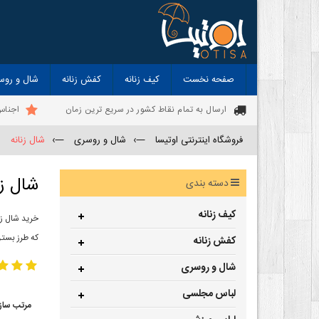
صفحه نخست
کیف زنانه
کفش زنانه
شال و روس
ارسال به تمام نقاط کشور در سریع ترین زمان
اجناس
فروشگاه اینترنتی اوتیسا
—›
شال و روسری
—›
شال زنانه
شال زن
دسته بندی
کیف زنانه
خرید شال زن
که طرز بستن
کفش زنانه
شال و روسری
لباس مجلسی
مرتب ساز