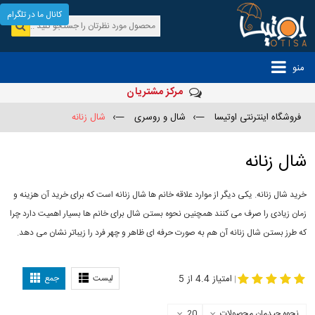
کانال ما در تلگرام
منو
مرکز مشتریان
فروشگاه اینترنتی اوتیسا
—›
شال و روسری
—›
شال زنانه
شال زنانه
خرید شال زنانه. یکی دیگر از موارد علاقه خانم ها شال زنانه است که برای خرید آن هزینه و
زمان زیادی را صرف می کنند همچنین نحوه بستن شال برای خانم ها بسیار اهمیت دارد چرا
که طرز بستن شال زنانه آن هم به صورت حرفه ای ظاهر و چهر فرد را زیباتر نشان می دهد.
-
مدل جدید شال
مدل بستن شال
امتیاز 4.4 از 5
لیست
جمع
|
نحوه چیدمان محصولات
20