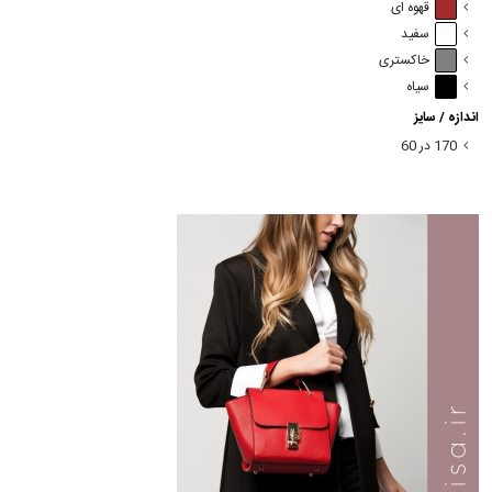
قهوه ای
سفید
خاکستری
سیاه
اندازه / سایز
170 در 60