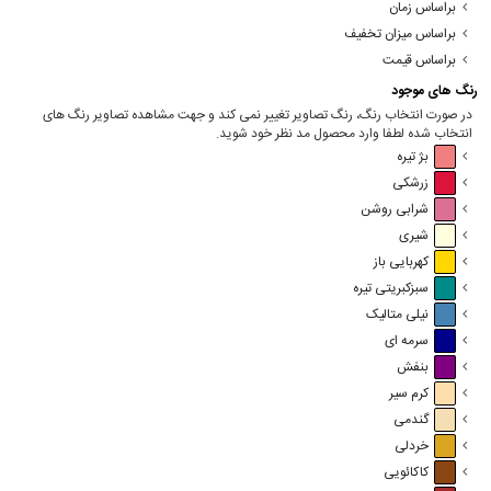
براساس زمان
براساس میزان تخفیف
براساس قیمت
رنگ های موجود
در صورت انتخاب رنگ، رنگ تصاویر تغییر نمی کند و جهت مشاهده تصاویر رنگ های
انتخاب شده لطفا وارد محصول مد نظر خود شوید.
بژ تیره
زرشکی
شرابی روشن
شیری
کهربایی باز
سبزکبریتی تیره
نیلی متالیک
سرمه ای
بنفش
کرم سیر
گندمی
خردلی
کاکائویی