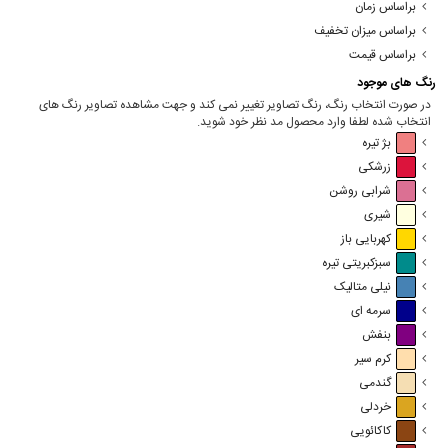
براساس زمان
براساس میزان تخفیف
براساس قیمت
رنگ های موجود
در صورت انتخاب رنگ، رنگ تصاویر تغییر نمی کند و جهت مشاهده تصاویر رنگ های
انتخاب شده لطفا وارد محصول مد نظر خود شوید.
بژ تیره
زرشکی
شرابی روشن
شیری
کهربایی باز
سبزکبریتی تیره
نیلی متالیک
سرمه ای
بنفش
کرم سیر
گندمی
خردلی
کاکائویی