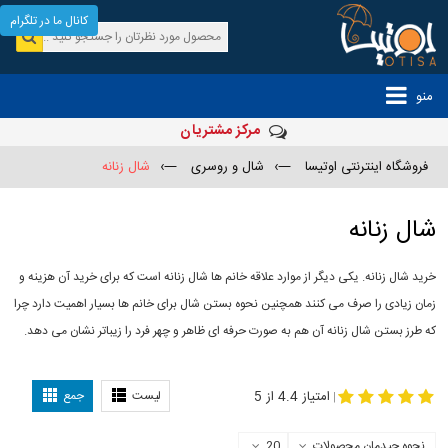
کانال ما در تلگرام
منو
مرکز مشتریان
فروشگاه اینترنتی اوتیسا
—›
شال و روسری
—›
شال زنانه
شال زنانه
خرید شال زنانه. یکی دیگر از موارد علاقه خانم ها شال زنانه است که برای خرید آن هزینه و
زمان زیادی را صرف می کنند همچنین نحوه بستن شال برای خانم ها بسیار اهمیت دارد چرا
که طرز بستن شال زنانه آن هم به صورت حرفه ای ظاهر و چهر فرد را زیباتر نشان می دهد.
-
مدل جدید شال
مدل بستن شال
امتیاز 4.4 از 5
لیست
جمع
|
نحوه چیدمان محصولات
20