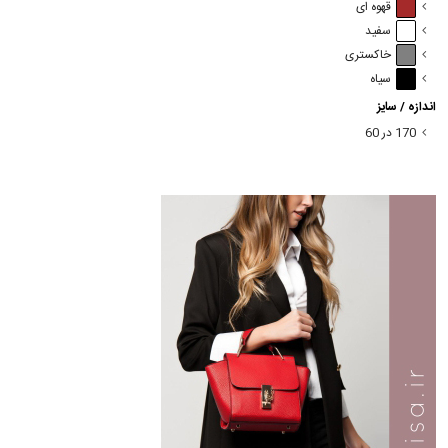
قهوه ای
سفید
خاکستری
سیاه
اندازه / سایز
170 در 60