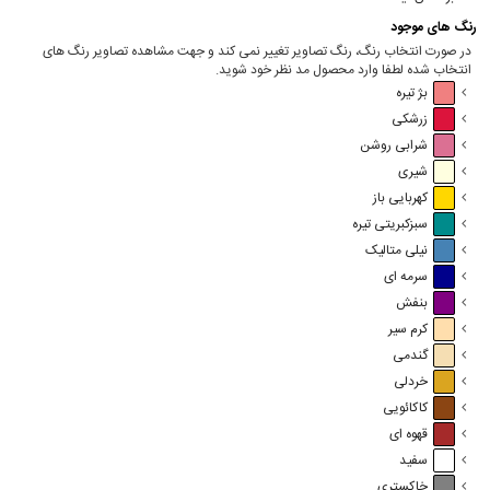
رنگ های موجود
در صورت انتخاب رنگ، رنگ تصاویر تغییر نمی کند و جهت مشاهده تصاویر رنگ های
انتخاب شده لطفا وارد محصول مد نظر خود شوید.
بژ تیره
زرشکی
شرابی روشن
شیری
کهربایی باز
سبزکبریتی تیره
نیلی متالیک
سرمه ای
بنفش
کرم سیر
گندمی
خردلی
کاکائویی
قهوه ای
سفید
خاکستری