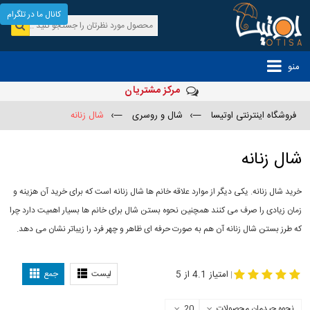
کانال ما در تلگرام
منو
مرکز مشتریان
فروشگاه اینترنتی اوتیسا
—›
شال و روسری
—›
شال زنانه
شال زنانه
خرید شال زنانه. یکی دیگر از موارد علاقه خانم ها شال زنانه است که برای خرید آن هزینه و
زمان زیادی را صرف می کنند همچنین نحوه بستن شال برای خانم ها بسیار اهمیت دارد چرا
که طرز بستن شال زنانه آن هم به صورت حرفه ای ظاهر و چهر فرد را زیباتر نشان می دهد.
-
مدل جدید شال
مدل بستن شال
امتیاز 4.1 از 5
لیست
جمع
|
نحوه چیدمان محصولات
20