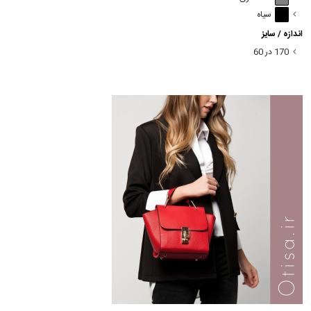
سیاه
اندازه / سایز
170 در 60