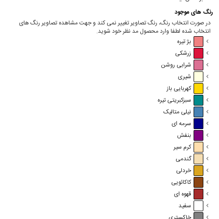
رنگ های موجود
در صورت انتخاب رنگ، رنگ تصاویر تغییر نمی کند و جهت مشاهده تصاویر رنگ های
انتخاب شده لطفا وارد محصول مد نظر خود شوید.
بژ تیره
زرشکی
شرابی روشن
شیری
کهربایی باز
سبزکبریتی تیره
نیلی متالیک
سرمه ای
بنفش
کرم سیر
گندمی
خردلی
کاکائویی
قهوه ای
سفید
خاکستری