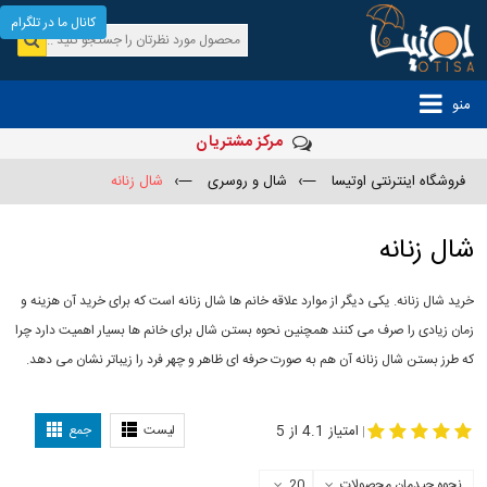
کانال ما در تلگرام
منو
مرکز مشتریان
فروشگاه اینترنتی اوتیسا
—›
شال و روسری
—›
شال زنانه
شال زنانه
خرید شال زنانه. یکی دیگر از موارد علاقه خانم ها شال زنانه است که برای خرید آن هزینه و
زمان زیادی را صرف می کنند همچنین نحوه بستن شال برای خانم ها بسیار اهمیت دارد چرا
که طرز بستن شال زنانه آن هم به صورت حرفه ای ظاهر و چهر فرد را زیباتر نشان می دهد.
-
مدل جدید شال
مدل بستن شال
امتیاز 4.1 از 5
لیست
جمع
|
نحوه چیدمان محصولات
20