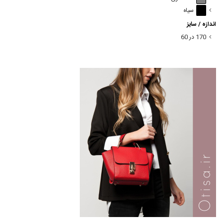
سیاه
اندازه / سایز
170 در 60