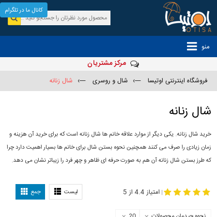
کانال ما در تلگرام
منو
مرکز مشتریان
فروشگاه اینترنتی اوتیسا
—›
شال و روسری
—›
شال زنانه
شال زنانه
خرید شال زنانه. یکی دیگر از موارد علاقه خانم ها شال زنانه است که برای خرید آن هزینه و
زمان زیادی را صرف می کنند همچنین نحوه بستن شال برای خانم ها بسیار اهمیت دارد چرا
که طرز بستن شال زنانه آن هم به صورت حرفه ای ظاهر و چهر فرد را زیباتر نشان می دهد.
-
مدل جدید شال
مدل بستن شال
امتیاز 4.4 از 5
لیست
جمع
|
نحوه چیدمان محصولات
20