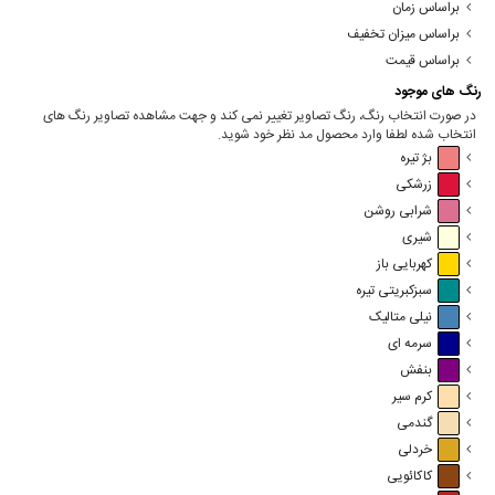
براساس زمان
براساس میزان تخفیف
براساس قیمت
رنگ های موجود
در صورت انتخاب رنگ، رنگ تصاویر تغییر نمی کند و جهت مشاهده تصاویر رنگ های
انتخاب شده لطفا وارد محصول مد نظر خود شوید.
بژ تیره
زرشکی
شرابی روشن
شیری
کهربایی باز
سبزکبریتی تیره
نیلی متالیک
سرمه ای
بنفش
کرم سیر
گندمی
خردلی
کاکائویی