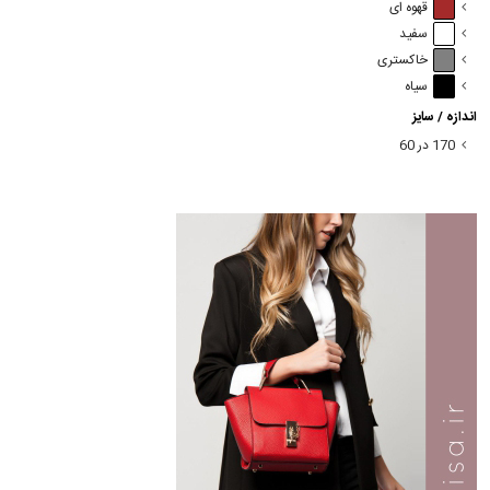
قهوه ای
سفید
خاکستری
سیاه
اندازه / سایز
170 در 60