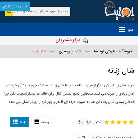
کانال ما در تلگرام
منو
مرکز مشتریان
فروشگاه اینترنتی اوتیسا
—›
شال و روسری
—›
شال زنانه
شال زنانه
خرید شال زنانه. یکی دیگر از موارد علاقه خانم ها شال زنانه است که برای خرید آن هزینه و
زمان زیادی را صرف می کنند همچنین نحوه بستن شال برای خانم ها بسیار اهمیت دارد چرا
که طرز بستن شال زنانه آن هم به صورت حرفه ای ظاهر و چهر فرد را زیباتر نشان می دهد.
-
مدل جدید شال
مدل بستن شال
امتیاز 4.4 از 5
لیست
جمع
|
نحوه چیدمان محصولات
20