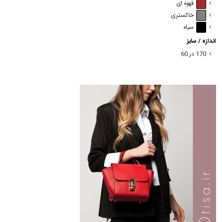
قهوه ای
خاکستری
سیاه
اندازه / سایز
170 در 60