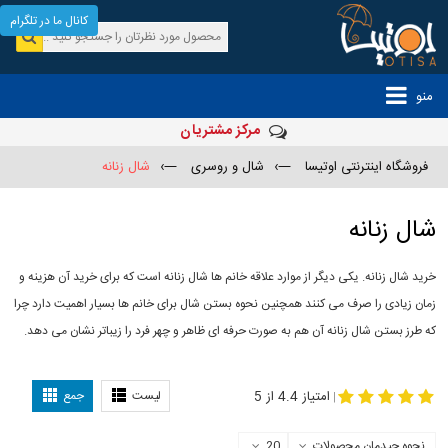
کانال ما در تلگرام
منو
مرکز مشتریان
فروشگاه اینترنتی اوتیسا
—›
شال و روسری
—›
شال زنانه
شال زنانه
خرید شال زنانه. یکی دیگر از موارد علاقه خانم ها شال زنانه است که برای خرید آن هزینه و
زمان زیادی را صرف می کنند همچنین نحوه بستن شال برای خانم ها بسیار اهمیت دارد چرا
که طرز بستن شال زنانه آن هم به صورت حرفه ای ظاهر و چهر فرد را زیباتر نشان می دهد.
-
مدل جدید شال
مدل بستن شال
امتیاز 4.4 از 5
لیست
جمع
|
نحوه چیدمان محصولات
20