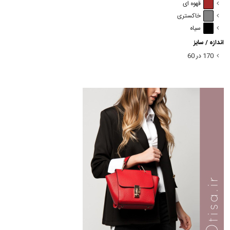
قهوه ای
خاکستری
سیاه
اندازه / سایز
170 در 60