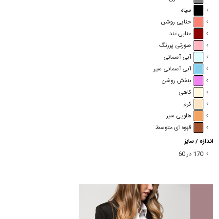
سیاه
حنایی روشن
عنابی تند
صورتی پررنگ
آبی آسمانی
آبی آسمانی سیر
بنفش روشن
کاهی
کرم
هلویی سیر
قهوه ای متوسط
اندازه / سایز
170 در 60