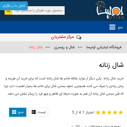
کانال ما در تلگرام
منو
مرکز مشتریان
فروشگاه اینترنتی اوتیسا
—›
شال و روسری
—›
شال زنانه
شال زنانه
خرید شال زنانه. یکی دیگر از موارد علاقه خانم ها شال زنانه است که برای خرید آن هزینه و
زمان زیادی را صرف می کنند همچنین نحوه بستن شال برای خانم ها بسیار اهمیت دارد چرا
که طرز بستن شال زنانه آن هم به صورت حرفه ای ظاهر و چهر فرد را زیباتر نشان می دهد.
-
مدل جدید شال
مدل بستن شال
امتیاز 4.1 از 5
لیست
جمع
|
نحوه چیدمان محصولات
20