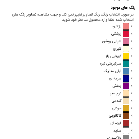
رنگ های موجود
در صورت انتخاب رنگ، رنگ تصاویر تغییر نمی کند و جهت مشاهده تصاویر رنگ های
انتخاب شده لطفا وارد محصول مد نظر خود شوید.
بژ تیره
زرشکی
شرابی روشن
شیری
کهربایی باز
سبزکبریتی تیره
نیلی متالیک
سرمه ای
بنفش
کرم سیر
گندمی
خردلی
کاکائویی
قهوه ای
سفید
خاکستری