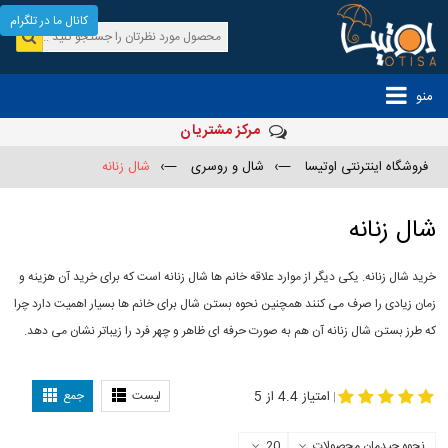
کانال ما در تلگرام
منو
مرکز مشتریان
فروشگاه اینترنتی اوتیسا
—›
شال و روسری
—›
شال زنانه
شال زنانه
خرید شال زنانه. یکی دیگر از موارد علاقه خانم ها شال زنانه است که برای خرید آن هزینه و
زمان زیادی را صرف می کنند همچنین نحوه بستن شال برای خانم ها بسیار اهمیت دارد چرا
که طرز بستن شال زنانه آن هم به صورت حرفه ای ظاهر و چهر فرد را زیباتر نشان می دهد.
-
مدل جدید شال
مدل بستن شال
امتیاز 4.4 از 5
لیست
جمع
|
نحوه چیدمان محصولات
20