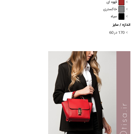
قهوه ای
خاکستری
سیاه
اندازه / سایز
170 در 60