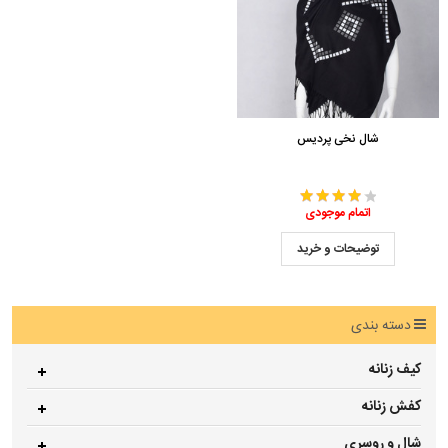
شال نخی پردیس
اتمام موجودی
توضیحات و خرید
دسته بندی
کیف زنانه
کفش زنانه
شال و روسری