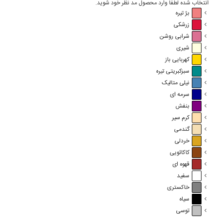
انتخاب شده لطفا وارد محصول مد نظر خود شوید.
بژ تیره
زرشکی
شرابی روشن
شیری
کهربایی باز
سبزکبریتی تیره
نیلی متالیک
سرمه ای
بنفش
کرم سیر
گندمی
خردلی
کاکائویی
قهوه ای
سفید
خاکستری
سیاه
توسی