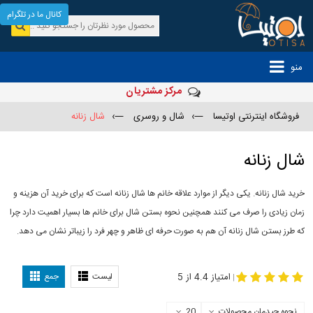
کانال ما در تلگرام
منو
مرکز مشتریان
فروشگاه اینترنتی اوتیسا
—›
شال و روسری
—›
شال زنانه
شال زنانه
خرید شال زنانه. یکی دیگر از موارد علاقه خانم ها شال زنانه است که برای خرید آن هزینه و
زمان زیادی را صرف می کنند همچنین نحوه بستن شال برای خانم ها بسیار اهمیت دارد چرا
که طرز بستن شال زنانه آن هم به صورت حرفه ای ظاهر و چهر فرد را زیباتر نشان می دهد.
-
مدل جدید شال
مدل بستن شال
امتیاز 4.4 از 5
لیست
جمع
|
نحوه چیدمان محصولات
20