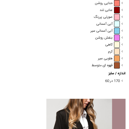
حنایی روشن
عنابی تند
صورتی پررنگ
آبی آسمانی
آبی آسمانی سیر
بنفش روشن
کاهی
کرم
هلویی سیر
قهوه ای متوسط
اندازه / سایز
170 در 60