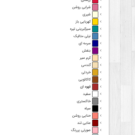
زرشکی
شرابی روشن
شیری
کهربایی باز
سبزکبریتی تیره
نیلی متالیک
سرمه ای
بنفش
کرم سیر
گندمی
خردلی
کاکائویی
قهوه ای
سفید
خاکستری
سیاه
حنایی روشن
عنابی تند
صورتی پررنگ