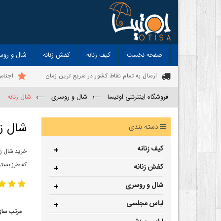
صفحه نخست
کیف زنانه
کفش زنانه
شال و روس
ارسال به تمام نقاط کشور در سریع ترین زمان
اجناس
فروشگاه اینترنتی اوتیسا
—›
شال و روسری
—›
شال زنانه
شال زن
دسته بندی
کیف زنانه
خرید شال زن
که طرز بستن
کفش زنانه
شال و روسری
لباس مجلسی
مرتب ساز