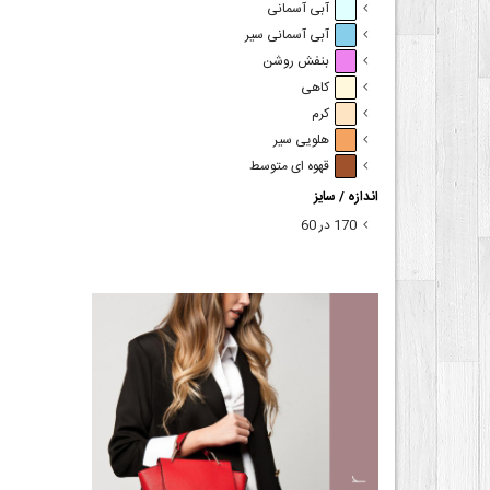
آبی آسمانی
آبی آسمانی سیر
بنفش روشن
کاهی
کرم
هلویی سیر
قهوه ای متوسط
اندازه / سایز
170 در 60