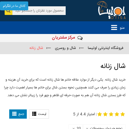
کانال ما در تلگرام
منو
مرکز مشتریان
فروشگاه اینترنتی اوتیسا
—›
شال و روسری
—›
شال زنانه
شال زنانه
خرید شال زنانه. یکی دیگر از موارد علاقه خانم ها شال زنانه است که برای خرید آن هزینه و
زمان زیادی را صرف می کنند همچنین نحوه بستن شال برای خانم ها بسیار اهمیت دارد چرا
که طرز بستن شال زنانه آن هم به صورت حرفه ای ظاهر و چهر فرد را زیباتر نشان می دهد.
-
مدل جدید شال
مدل بستن شال
امتیاز 4.4 از 5
لیست
جمع
|
نحوه چیدمان محصولات
20