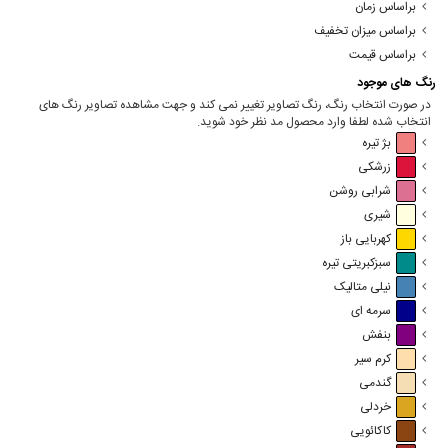
براساس زمان
براساس میزان تخفیف
براساس قیمت
رنگ های موجود
در صورت انتخاب رنگ، رنگ تصاویر تغییر نمی کند و جهت مشاهده تصاویر رنگ های
انتخاب شده لطفا وارد محصول مد نظر خود شوید.
بژ تیره
زرشکی
شرابی روشن
شیری
کهربایی باز
سبزکبریتی تیره
نیلی متالیک
سرمه ای
بنفش
کرم سیر
گندمی
خردلی
کاکائویی