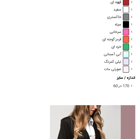
قهوه ای
سفید
خاکستری
سیاه
سرخابی
قرمز گوجه ای
خزه ای
آبی آسمانی
نیلی کمرنگ
صورتی مات
اندازه / سایز
170 در 60