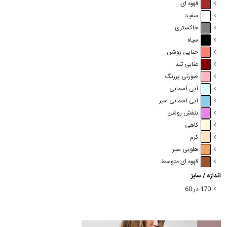
قهوه ای
سفید
خاکستری
سیاه
حنایی روشن
عنابی تند
صورتی پررنگ
آبی آسمانی
آبی آسمانی سیر
بنفش روشن
کاهی
کرم
هلویی سیر
قهوه ای متوسط
اندازه / سایز
170 در 60