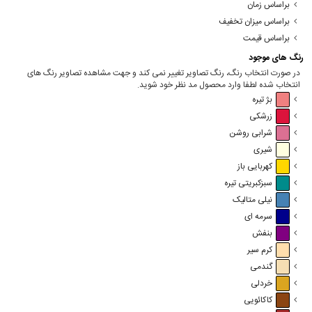
براساس زمان
براساس میزان تخفیف
براساس قیمت
رنگ های موجود
در صورت انتخاب رنگ، رنگ تصاویر تغییر نمی کند و جهت مشاهده تصاویر رنگ های
انتخاب شده لطفا وارد محصول مد نظر خود شوید.
بژ تیره
زرشکی
شرابی روشن
شیری
کهربایی باز
سبزکبریتی تیره
نیلی متالیک
سرمه ای
بنفش
کرم سیر
گندمی
خردلی
کاکائویی