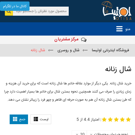
کانال ما در تلگرام
منو
مرکز مشتریان
فروشگاه اینترنتی اوتیسا
—›
شال و روسری
—›
شال زنانه
شال زنانه
خرید شال زنانه. یکی دیگر از موارد علاقه خانم ها شال زنانه است که برای خرید آن هزینه و
زمان زیادی را صرف می کنند همچنین نحوه بستن شال برای خانم ها بسیار اهمیت دارد چرا
که طرز بستن شال زنانه آن هم به صورت حرفه ای ظاهر و چهر فرد را زیباتر نشان می دهد.
-
مدل جدید شال
مدل بستن شال
امتیاز 4.4 از 5
لیست
جمع
|
نحوه چیدمان محصولات
20