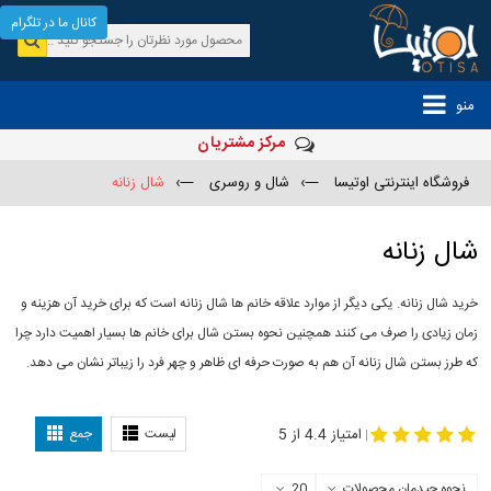
کانال ما در تلگرام
منو
مرکز مشتریان
فروشگاه اینترنتی اوتیسا
—›
شال و روسری
—›
شال زنانه
شال زنانه
خرید شال زنانه. یکی دیگر از موارد علاقه خانم ها شال زنانه است که برای خرید آن هزینه و
زمان زیادی را صرف می کنند همچنین نحوه بستن شال برای خانم ها بسیار اهمیت دارد چرا
که طرز بستن شال زنانه آن هم به صورت حرفه ای ظاهر و چهر فرد را زیباتر نشان می دهد.
-
مدل جدید شال
مدل بستن شال
امتیاز 4.4 از 5
لیست
جمع
|
نحوه چیدمان محصولات
20