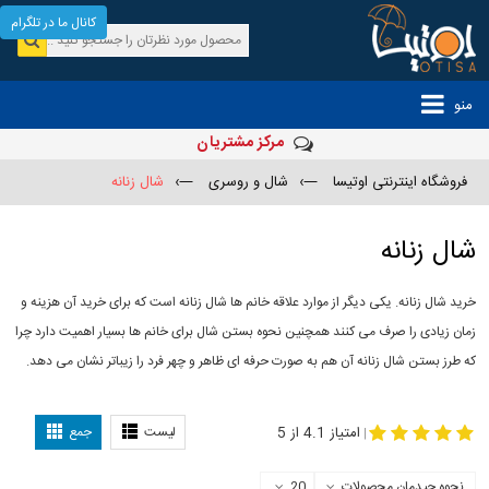
کانال ما در تلگرام
منو
مرکز مشتریان
فروشگاه اینترنتی اوتیسا
—›
شال و روسری
—›
شال زنانه
شال زنانه
خرید شال زنانه. یکی دیگر از موارد علاقه خانم ها شال زنانه است که برای خرید آن هزینه و
زمان زیادی را صرف می کنند همچنین نحوه بستن شال برای خانم ها بسیار اهمیت دارد چرا
که طرز بستن شال زنانه آن هم به صورت حرفه ای ظاهر و چهر فرد را زیباتر نشان می دهد.
-
مدل جدید شال
مدل بستن شال
امتیاز 4.1 از 5
لیست
جمع
|
نحوه چیدمان محصولات
20