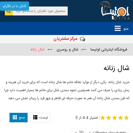
کانال ما در تلگرام
منو
مرکز مشتریان
فروشگاه اینترنتی اوتیسا
—›
شال و روسری
—›
شال زنانه
شال زنانه
خرید شال زنانه. یکی دیگر از موارد علاقه خانم ها شال زنانه است که برای خرید آن هزینه و
زمان زیادی را صرف می کنند همچنین نحوه بستن شال برای خانم ها بسیار اهمیت دارد چرا
که طرز بستن شال زنانه آن هم به صورت حرفه ای ظاهر و چهر فرد را زیباتر نشان می دهد.
-
مدل جدید شال
مدل بستن شال
امتیاز 4.4 از 5
لیست
جمع
|
نحوه چیدمان محصولات
20