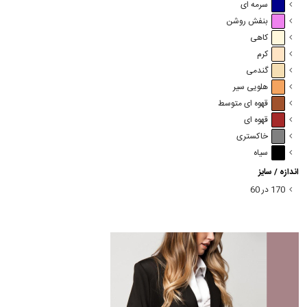
سرمه ای
بنفش روشن
کاهی
کرم
گندمی
هلویی سیر
قهوه ای متوسط
قهوه ای
خاکستری
سیاه
اندازه / سایز
170 در 60