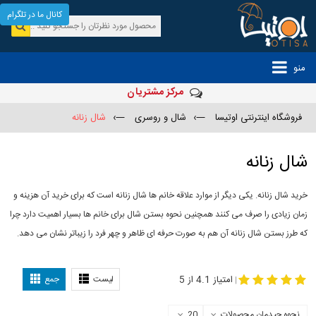
کانال ما در تلگرام
منو
مرکز مشتریان
فروشگاه اینترنتی اوتیسا
—›
شال و روسری
—›
شال زنانه
شال زنانه
خرید شال زنانه. یکی دیگر از موارد علاقه خانم ها شال زنانه است که برای خرید آن هزینه و
زمان زیادی را صرف می کنند همچنین نحوه بستن شال برای خانم ها بسیار اهمیت دارد چرا
که طرز بستن شال زنانه آن هم به صورت حرفه ای ظاهر و چهر فرد را زیباتر نشان می دهد.
-
مدل جدید شال
مدل بستن شال
امتیاز 4.1 از 5
لیست
جمع
|
نحوه چیدمان محصولات
20