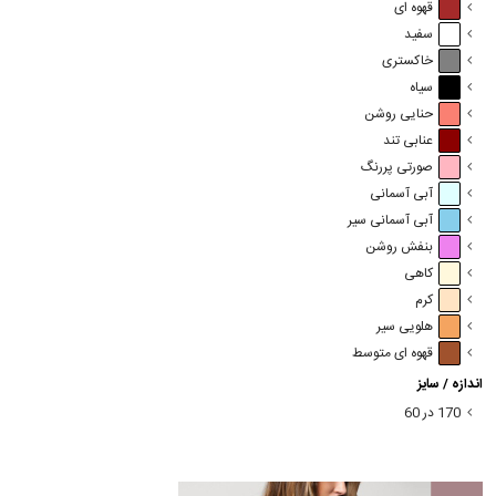
قهوه ای
سفید
خاکستری
سیاه
حنایی روشن
عنابی تند
صورتی پررنگ
آبی آسمانی
آبی آسمانی سیر
بنفش روشن
کاهی
کرم
هلویی سیر
قهوه ای متوسط
اندازه / سایز
170 در 60