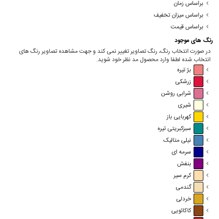
براساس زمان
براساس میزان تخفیف
براساس قیمت
رنگ های موجود
در صورت انتخاب رنگ، رنگ تصاویر تغییر نمی کند و جهت مشاهده تصاویر رنگ های
انتخاب شده لطفا وارد محصول مد نظر خود شوید.
بژ تیره
زرشکی
شرابی روشن
شیری
کهربایی باز
سبزکبریتی تیره
نیلی متالیک
سرمه ای
بنفش
کرم سیر
گندمی
خردلی
کاکائویی