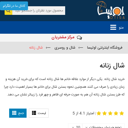
کانال ما در تلگرام
منو
مرکز مشتریان
فروشگاه اینترنتی اوتیسا
—›
شال و روسری
—›
شال زنانه
شال زنانه
خرید شال زنانه. یکی دیگر از موارد علاقه خانم ها شال زنانه است که برای خرید آن هزینه و
زمان زیادی را صرف می کنند همچنین نحوه بستن شال برای خانم ها بسیار اهمیت دارد چرا
که طرز بستن شال زنانه آن هم به صورت حرفه ای ظاهر و چهر فرد را زیباتر نشان می دهد.
-
مدل جدید شال
مدل بستن شال
امتیاز 4.1 از 5
لیست
جمع
|
نحوه چیدمان محصولات
20