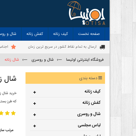
صفحه نخست
کیف زنانه
کفش زنانه
شال و روس
ارسال به تمام نقاط کشور در سریع ترین زمان
اجناس
فروشگاه اینترنتی اوتیسا
—›
شال و روسری
—›
شال زنانه
شال زن
دسته بندی
کیف زنانه
خرید شال زن
که طرز بستن
کفش زنانه
شال و روسری
لباس مجلسی
مرتب ساز