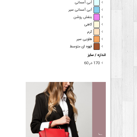
آبی آسمانی
آبی آسمانی سیر
بنفش روشن
کاهی
کرم
هلویی سیر
قهوه ای متوسط
اندازه / سایز
170 در 60