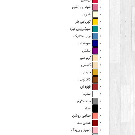
زرشکی
شرابی روشن
شیری
کهربایی باز
سبزکبریتی تیره
نیلی متالیک
سرمه ای
بنفش
کرم سیر
گندمی
خردلی
کاکائویی
قهوه ای
سفید
خاکستری
سیاه
حنایی روشن
عنابی تند
صورتی پررنگ