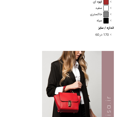
قهوه ای
سفید
خاکستری
سیاه
اندازه / سایز
170 در 60