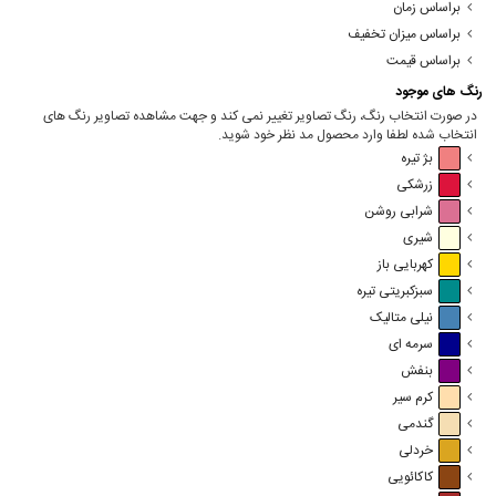
براساس زمان
براساس میزان تخفیف
براساس قیمت
رنگ های موجود
در صورت انتخاب رنگ، رنگ تصاویر تغییر نمی کند و جهت مشاهده تصاویر رنگ های
انتخاب شده لطفا وارد محصول مد نظر خود شوید.
بژ تیره
زرشکی
شرابی روشن
شیری
کهربایی باز
سبزکبریتی تیره
نیلی متالیک
سرمه ای
بنفش
کرم سیر
گندمی
خردلی
کاکائویی