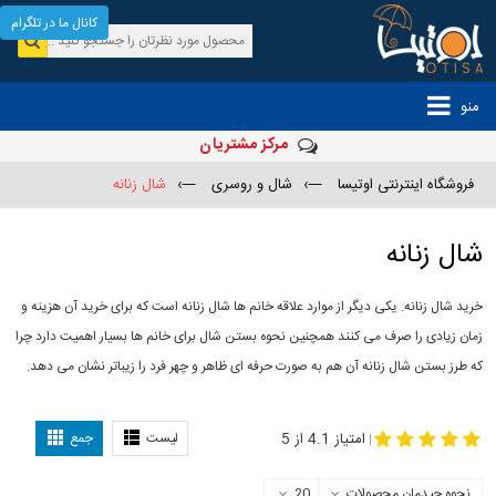
کانال ما در تلگرام
منو
مرکز مشتریان
فروشگاه اینترنتی اوتیسا
—›
شال و روسری
—›
شال زنانه
شال زنانه
خرید شال زنانه. یکی دیگر از موارد علاقه خانم ها شال زنانه است که برای خرید آن هزینه و
زمان زیادی را صرف می کنند همچنین نحوه بستن شال برای خانم ها بسیار اهمیت دارد چرا
که طرز بستن شال زنانه آن هم به صورت حرفه ای ظاهر و چهر فرد را زیباتر نشان می دهد.
-
مدل جدید شال
مدل بستن شال
امتیاز 4.1 از 5
لیست
جمع
|
نحوه چیدمان محصولات
20