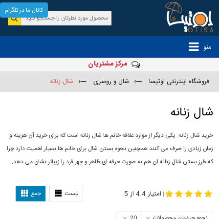
کانال ما در تلگرام
منو
مرکز مشتریان
فروشگاه اینترنتی اوتیسا
—›
شال و روسری
—›
شال زنانه
شال زنانه
خرید شال زنانه. یکی دیگر از موارد علاقه خانم ها شال زنانه است که برای خرید آن هزینه و
زمان زیادی را صرف می کنند همچنین نحوه بستن شال برای خانم ها بسیار اهمیت دارد چرا
که طرز بستن شال زنانه آن هم به صورت حرفه ای ظاهر و چهر فرد را زیباتر نشان می دهد.
-
مدل جدید شال
مدل بستن شال
امتیاز 4.4 از 5
لیست
جمع
|
نحوه چیدمان محصولات
20