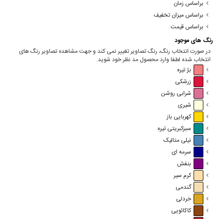
براساس زمان
براساس میزان تخفیف
براساس قیمت
رنگ های موجود
در صورت انتخاب رنگ، رنگ تصاویر تغییر نمی کند و جهت مشاهده تصاویر رنگ های
انتخاب شده لطفا وارد محصول مد نظر خود شوید.
بژ تیره
زرشکی
شرابی روشن
شیری
کهربایی باز
سبزکبریتی تیره
نیلی متالیک
سرمه ای
بنفش
کرم سیر
گندمی
خردلی
کاکائویی