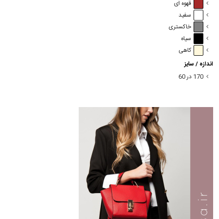
قهوه ای
سفید
خاکستری
سیاه
کاهی
اندازه / سایز
170 در 60