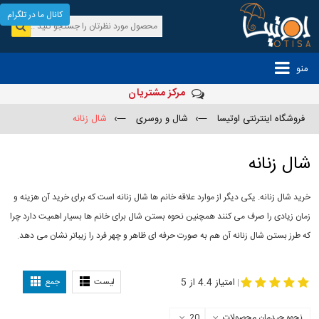
کانال ما در تلگرام
منو
مرکز مشتریان
فروشگاه اینترنتی اوتیسا
—›
شال و روسری
—›
شال زنانه
شال زنانه
خرید شال زنانه. یکی دیگر از موارد علاقه خانم ها شال زنانه است که برای خرید آن هزینه و
زمان زیادی را صرف می کنند همچنین نحوه بستن شال برای خانم ها بسیار اهمیت دارد چرا
که طرز بستن شال زنانه آن هم به صورت حرفه ای ظاهر و چهر فرد را زیباتر نشان می دهد.
-
مدل جدید شال
مدل بستن شال
امتیاز 4.4 از 5
لیست
جمع
|
نحوه چیدمان محصولات
20