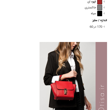
قهوه ای
خاکستری
سیاه
اندازه / سایز
170 در 60