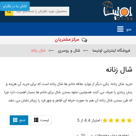
کانال ما در تلگرام
منو
مرکز مشتریان
فروشگاه اینترنتی اوتیسا
—›
شال و روسری
—›
شال زنانه
شال زنانه
خرید شال زنانه. یکی دیگر از موارد علاقه خانم ها شال زنانه است که برای خرید آن هزینه و
زمان زیادی را صرف می کنند همچنین نحوه بستن شال برای خانم ها بسیار اهمیت دارد چرا
که طرز بستن شال زنانه آن هم به صورت حرفه ای ظاهر و چهر فرد را زیباتر نشان می دهد.
-
مدل جدید شال
مدل بستن شال
امتیاز 4.4 از 5
لیست
جمع
|
نحوه چیدمان محصولات
20