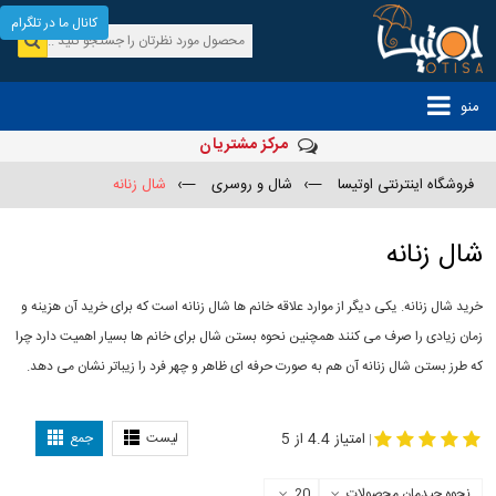
کانال ما در تلگرام
منو
مرکز مشتریان
فروشگاه اینترنتی اوتیسا
—›
شال و روسری
—›
شال زنانه
شال زنانه
خرید شال زنانه. یکی دیگر از موارد علاقه خانم ها شال زنانه است که برای خرید آن هزینه و
زمان زیادی را صرف می کنند همچنین نحوه بستن شال برای خانم ها بسیار اهمیت دارد چرا
که طرز بستن شال زنانه آن هم به صورت حرفه ای ظاهر و چهر فرد را زیباتر نشان می دهد.
-
مدل جدید شال
مدل بستن شال
امتیاز 4.4 از 5
لیست
جمع
|
نحوه چیدمان محصولات
20