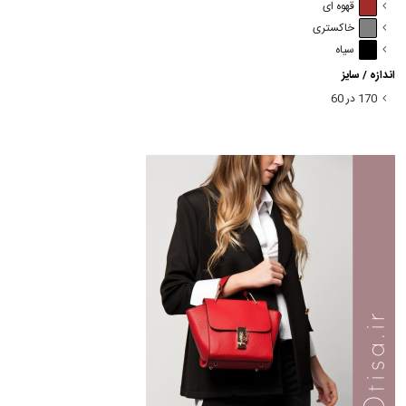
قهوه ای
خاکستری
سیاه
اندازه / سایز
170 در 60