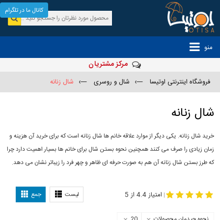
کانال ما در تلگرام
منو
مرکز مشتریان
فروشگاه اینترنتی اوتیسا
—›
شال و روسری
—›
شال زنانه
شال زنانه
خرید شال زنانه. یکی دیگر از موارد علاقه خانم ها شال زنانه است که برای خرید آن هزینه و
زمان زیادی را صرف می کنند همچنین نحوه بستن شال برای خانم ها بسیار اهمیت دارد چرا
که طرز بستن شال زنانه آن هم به صورت حرفه ای ظاهر و چهر فرد را زیباتر نشان می دهد.
-
مدل جدید شال
مدل بستن شال
امتیاز 4.4 از 5
لیست
جمع
|
نحوه چیدمان محصولات
20