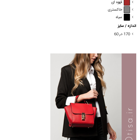
قهوه ای
خاکستری
سیاه
اندازه / سایز
170 در 60