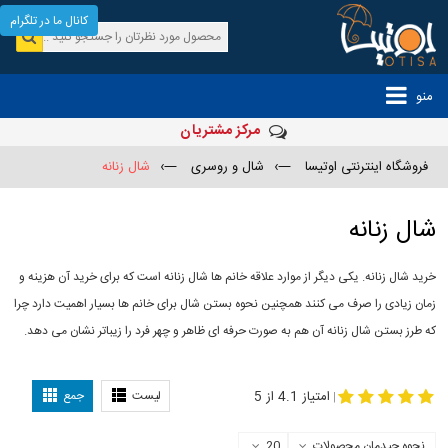
کانال ما در تلگرام
منو
مرکز مشتریان
فروشگاه اینترنتی اوتیسا
—›
شال و روسری
—›
شال زنانه
شال زنانه
خرید شال زنانه. یکی دیگر از موارد علاقه خانم ها شال زنانه است که برای خرید آن هزینه و
زمان زیادی را صرف می کنند همچنین نحوه بستن شال برای خانم ها بسیار اهمیت دارد چرا
که طرز بستن شال زنانه آن هم به صورت حرفه ای ظاهر و چهر فرد را زیباتر نشان می دهد.
-
مدل جدید شال
مدل بستن شال
امتیاز 4.1 از 5
لیست
جمع
|
نحوه چیدمان محصولات
20