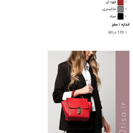
قهوه ای
خاکستری
سیاه
اندازه / سایز
170 در 60