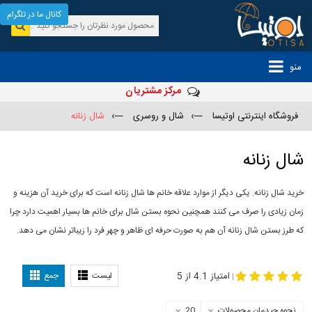
کانال ما در تلگرام
منو
مرکز مشتریان
فروشگاه اینترنتی اوتیسا
—›
شال و روسری
—›
شال زنانه
شال زنانه
خرید شال زنانه. یکی دیگر از موارد علاقه خانم ها شال زنانه است که برای خرید آن هزینه و
زمان زیادی را صرف می کنند همچنین نحوه بستن شال برای خانم ها بسیار اهمیت دارد چرا
که طرز بستن شال زنانه آن هم به صورت حرفه ای ظاهر و چهر فرد را زیباتر نشان می دهد.
-
مدل جدید شال
مدل بستن شال
امتیاز 4.1 از 5
لیست
جمع
|
نحوه چیدمان محصولات
20