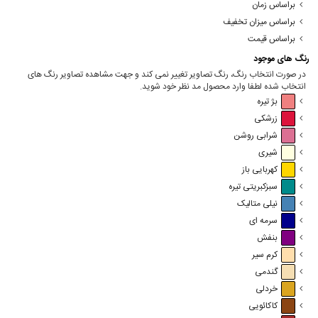
براساس زمان
براساس میزان تخفیف
براساس قیمت
رنگ های موجود
در صورت انتخاب رنگ، رنگ تصاویر تغییر نمی کند و جهت مشاهده تصاویر رنگ های
انتخاب شده لطفا وارد محصول مد نظر خود شوید.
بژ تیره
زرشکی
شرابی روشن
شیری
کهربایی باز
سبزکبریتی تیره
نیلی متالیک
سرمه ای
بنفش
کرم سیر
گندمی
خردلی
کاکائویی