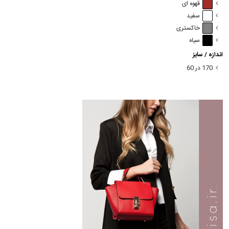
قهوه ای
سفید
خاکستری
سیاه
اندازه / سایز
170 در 60