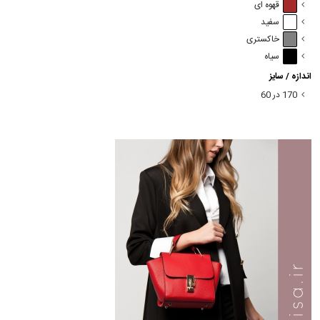
قهوه ای
سفید
خاکستری
سیاه
اندازه / سایز
170 در 60