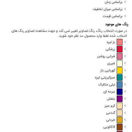
براساس زمان
براساس میزان تخفیف
براساس قیمت
رنگ های موجود
در صورت انتخاب رنگ، رنگ تصاویر تغییر نمی کند و جهت مشاهده تصاویر رنگ های
انتخاب شده لطفا وارد محصول مد نظر خود شوید.
بژ تیره
زرشکی
شرابی روشن
شیری
کهربایی باز
سبزکبریتی تیره
نیلی متالیک
سرمه ای
بنفش
کرم سیر
گندمی
خردلی
کاکائویی