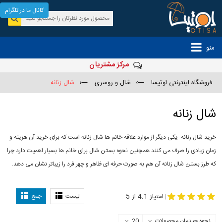
کانال ما در تلگرام
منو
مرکز مشتریان
فروشگاه اینترنتی اوتیسا
—›
شال و روسری
—›
شال زنانه
شال زنانه
خرید شال زنانه. یکی دیگر از موارد علاقه خانم ها شال زنانه است که برای خرید آن هزینه و
زمان زیادی را صرف می کنند همچنین نحوه بستن شال برای خانم ها بسیار اهمیت دارد چرا
که طرز بستن شال زنانه آن هم به صورت حرفه ای ظاهر و چهر فرد را زیباتر نشان می دهد.
-
مدل جدید شال
مدل بستن شال
امتیاز 4.1 از 5
لیست
جمع
|
نحوه چیدمان محصولات
20