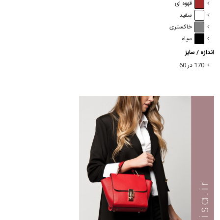
قهوه ای
سفید
خاکستری
سیاه
اندازه / سایز
170 در 60