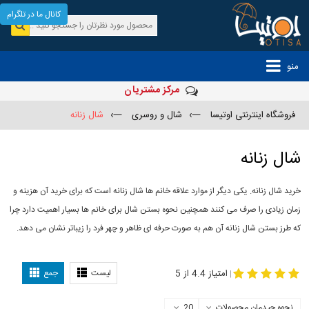
کانال ما در تلگرام
منو
مرکز مشتریان
فروشگاه اینترنتی اوتیسا
—›
شال و روسری
—›
شال زنانه
شال زنانه
خرید شال زنانه. یکی دیگر از موارد علاقه خانم ها شال زنانه است که برای خرید آن هزینه و
زمان زیادی را صرف می کنند همچنین نحوه بستن شال برای خانم ها بسیار اهمیت دارد چرا
که طرز بستن شال زنانه آن هم به صورت حرفه ای ظاهر و چهر فرد را زیباتر نشان می دهد.
-
مدل جدید شال
مدل بستن شال
امتیاز 4.4 از 5
لیست
جمع
|
نحوه چیدمان محصولات
20