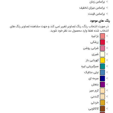
براساس زمان
براساس میزان تخفیف
براساس قیمت
رنگ های موجود
در صورت انتخاب رنگ، رنگ تصاویر تغییر نمی کند و جهت مشاهده تصاویر رنگ های
انتخاب شده لطفا وارد محصول مد نظر خود شوید.
بژ تیره
زرشکی
شرابی روشن
شیری
کهربایی باز
سبزکبریتی تیره
نیلی متالیک
سرمه ای
بنفش
کرم سیر
گندمی
خردلی
کاکائویی