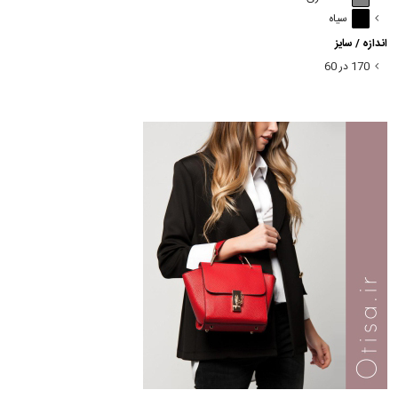
سیاه
اندازه / سایز
170 در 60