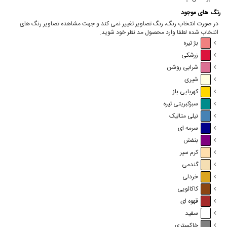
رنگ های موجود
در صورت انتخاب رنگ، رنگ تصاویر تغییر نمی کند و جهت مشاهده تصاویر رنگ های
انتخاب شده لطفا وارد محصول مد نظر خود شوید.
بژ تیره
زرشکی
شرابی روشن
شیری
کهربایی باز
سبزکبریتی تیره
نیلی متالیک
سرمه ای
بنفش
کرم سیر
گندمی
خردلی
کاکائویی
قهوه ای
سفید
خاکستری