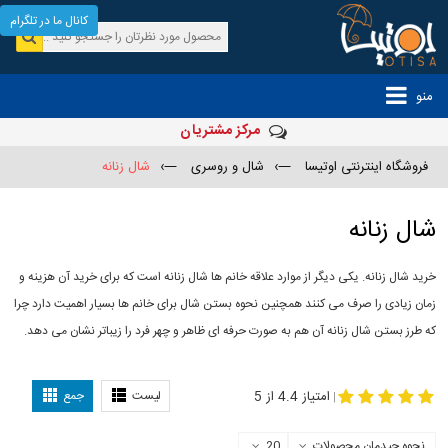
کانال ما در تلگرام
منو
مرکز مشتریان
فروشگاه اینترنتی اوتیسا
—›
شال و روسری
—›
شال زنانه
شال زنانه
خرید شال زنانه. یکی دیگر از موارد علاقه خانم ها شال زنانه است که برای خرید آن هزینه و
زمان زیادی را صرف می کنند همچنین نحوه بستن شال برای خانم ها بسیار اهمیت دارد چرا
که طرز بستن شال زنانه آن هم به صورت حرفه ای ظاهر و چهر فرد را زیباتر نشان می دهد.
-
مدل جدید شال
مدل بستن شال
امتیاز 4.4 از 5
لیست
جمع
|
نحوه چیدمان محصولات
20