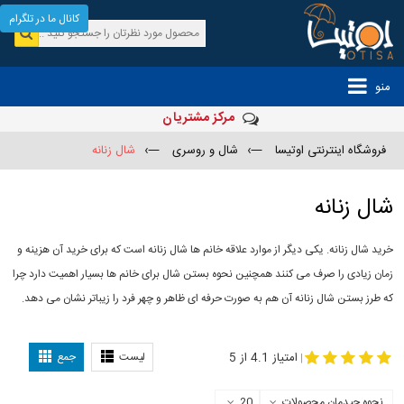
کانال ما در تلگرام
منو
مرکز مشتریان
فروشگاه اینترنتی اوتیسا
—›
شال و روسری
—›
شال زنانه
شال زنانه
خرید شال زنانه. یکی دیگر از موارد علاقه خانم ها شال زنانه است که برای خرید آن هزینه و
زمان زیادی را صرف می کنند همچنین نحوه بستن شال برای خانم ها بسیار اهمیت دارد چرا
که طرز بستن شال زنانه آن هم به صورت حرفه ای ظاهر و چهر فرد را زیباتر نشان می دهد.
-
مدل جدید شال
مدل بستن شال
امتیاز 4.1 از 5
لیست
جمع
|
نحوه چیدمان محصولات
20