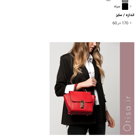
سیاه
اندازه / سایز
170 در 60