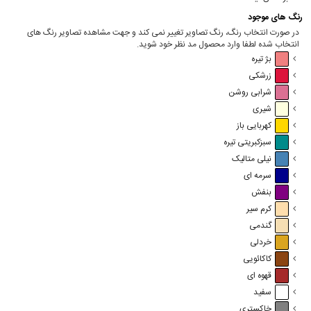
رنگ های موجود
در صورت انتخاب رنگ، رنگ تصاویر تغییر نمی کند و جهت مشاهده تصاویر رنگ های
انتخاب شده لطفا وارد محصول مد نظر خود شوید.
بژ تیره
زرشکی
شرابی روشن
شیری
کهربایی باز
سبزکبریتی تیره
نیلی متالیک
سرمه ای
بنفش
کرم سیر
گندمی
خردلی
کاکائویی
قهوه ای
سفید
خاکستری