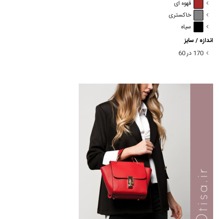
قهوه ای
خاکستری
سیاه
اندازه / سایز
170 در 60