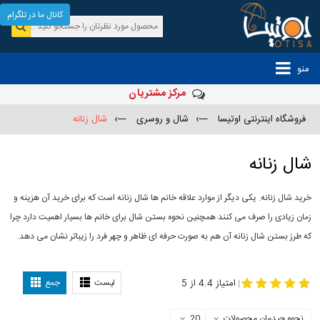
کانال ما در تلگرام
منو
مرکز مشتریان
فروشگاه اینترنتی اوتیسا
—›
شال و روسری
—›
شال زنانه
شال زنانه
خرید شال زنانه. یکی دیگر از موارد علاقه خانم ها شال زنانه است که برای خرید آن هزینه و
زمان زیادی را صرف می کنند همچنین نحوه بستن شال برای خانم ها بسیار اهمیت دارد چرا
که طرز بستن شال زنانه آن هم به صورت حرفه ای ظاهر و چهر فرد را زیباتر نشان می دهد.
-
مدل جدید شال
مدل بستن شال
امتیاز 4.4 از 5
لیست
جمع
|
نحوه چیدمان محصولات
20