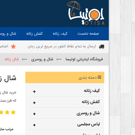
صفحه نخست
کیف زنانه
کفش زنانه
شال و روس
ارسال به تمام نقاط کشور در سریع ترین زمان
اجناس
فروشگاه اینترنتی اوتیسا
—›
شال و روسری
—›
شال زنانه
شال زن
دسته بندی
کیف زنانه
خرید شال زن
که طرز بستن
کفش زنانه
شال و روسری
لباس مجلسی
مرتب ساز