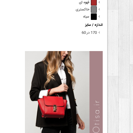
قهوه ای
خاکستری
سیاه
اندازه / سایز
170 در 60