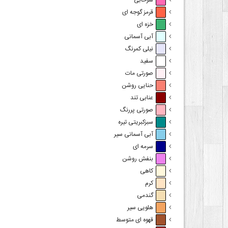
سرخابی
قرمز گوجه ای
خزه ای
آبی آسمانی
نیلی کمرنگ
سفید
صورتی مات
حنایی روشن
عنابی تند
صورتی پررنگ
سبزکبریتی تیره
آبی آسمانی سیر
سرمه ای
بنفش روشن
کاهی
کرم
گندمی
هلویی سیر
قهوه ای متوسط