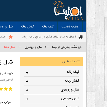
صفحه نخست
کیف زنانه
کفش زنانه
شال و روس
ارسال به تمام نقاط کشور در سریع ترین زمان
اجناس
فروشگاه اینترنتی اوتیسا
—›
شال و روسری
—›
شال زنانه
شال زن
دسته بندی
کیف زنانه
خرید شال زن
که طرز بستن
کفش زنانه
شال و روسری
لباس مجلسی
مرتب ساز