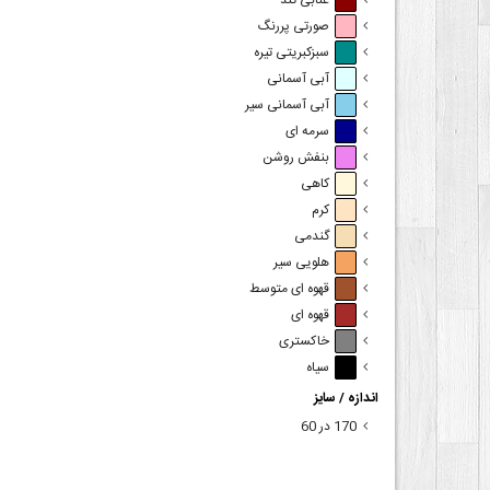
عنابی تند
صورتی پررنگ
سبزکبریتی تیره
آبی آسمانی
آبی آسمانی سیر
سرمه ای
بنفش روشن
کاهی
کرم
گندمی
هلویی سیر
قهوه ای متوسط
قهوه ای
خاکستری
سیاه
اندازه / سایز
170 در 60