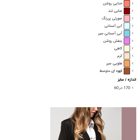
حنایی روشن
عنابی تند
صورتی پررنگ
آبی آسمانی
آبی آسمانی سیر
بنفش روشن
کاهی
کرم
هلویی سیر
قهوه ای متوسط
اندازه / سایز
170 در 60