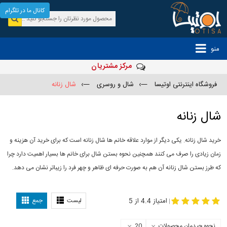
کانال ما در تلگرام
منو
مرکز مشتریان
فروشگاه اینترنتی اوتیسا
—›
شال و روسری
—›
شال زنانه
شال زنانه
خرید شال زنانه. یکی دیگر از موارد علاقه خانم ها شال زنانه است که برای خرید آن هزینه و
زمان زیادی را صرف می کنند همچنین نحوه بستن شال برای خانم ها بسیار اهمیت دارد چرا
که طرز بستن شال زنانه آن هم به صورت حرفه ای ظاهر و چهر فرد را زیباتر نشان می دهد.
-
مدل جدید شال
مدل بستن شال
امتیاز 4.4 از 5
لیست
جمع
|
نحوه چیدمان محصولات
20