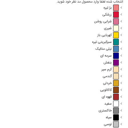
انتخاب شده لطفا وارد محصول مد نظر خود شوید.
بژ تیره
زرشکی
شرابی روشن
شیری
کهربایی باز
سبزکبریتی تیره
نیلی متالیک
سرمه ای
بنفش
کرم سیر
گندمی
خردلی
کاکائویی
قهوه ای
سفید
خاکستری
سیاه
توسی