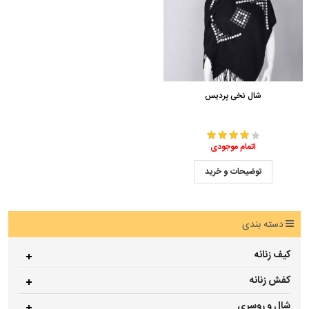
شال نخی پردیس
اتمام موجودی
توضیحات و خرید
دسته بندی
کیف زنانه
کفش زنانه
شال و روسری