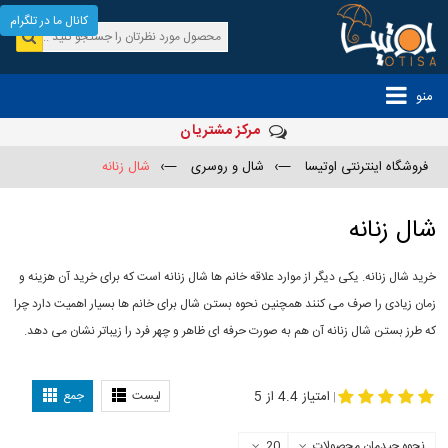
کانال ما در تلگرام
منو
مرکز مشتریان
فروشگاه اینترنتی اوتیسا
—›
شال و روسری
—›
شال زنانه
شال زنانه
خرید شال زنانه. یکی دیگر از موارد علاقه خانم ها شال زنانه است که برای خرید آن هزینه و
زمان زیادی را صرف می کنند همچنین نحوه بستن شال برای خانم ها بسیار اهمیت دارد چرا
که طرز بستن شال زنانه آن هم به صورت حرفه ای ظاهر و چهر فرد را زیباتر نشان می دهد.
-
مدل جدید شال
مدل بستن شال
امتیاز 4.4 از 5
لیست
جمع
|
نحوه چیدمان محصولات
20