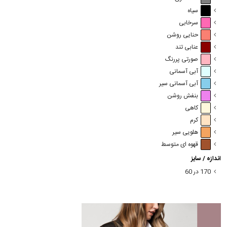
سیاه
سرخابی
حنایی روشن
عنابی تند
صورتی پررنگ
آبی آسمانی
آبی آسمانی سیر
بنفش روشن
کاهی
کرم
هلویی سیر
قهوه ای متوسط
اندازه / سایز
170 در 60