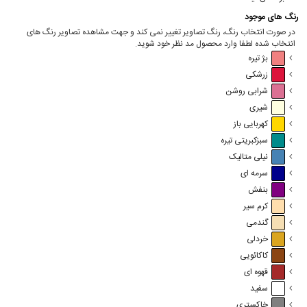
رنگ های موجود
در صورت انتخاب رنگ، رنگ تصاویر تغییر نمی کند و جهت مشاهده تصاویر رنگ های
انتخاب شده لطفا وارد محصول مد نظر خود شوید.
بژ تیره
زرشکی
شرابی روشن
شیری
کهربایی باز
سبزکبریتی تیره
نیلی متالیک
سرمه ای
بنفش
کرم سیر
گندمی
خردلی
کاکائویی
قهوه ای
سفید
خاکستری