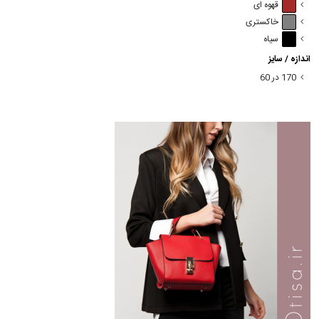
قهوه ای
خاکستری
سیاه
اندازه / سایز
170 در 60