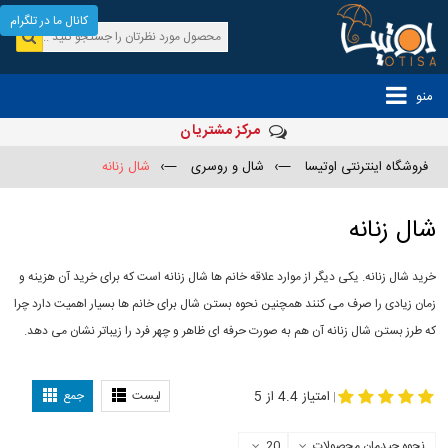
کانال ما در تلگرام
منو
مرکز مشتریان
فروشگاه اینترنتی اوتیسا
—›
شال و روسری
—›
شال زنانه
شال زنانه
خرید شال زنانه. یکی دیگر از موارد علاقه خانم ها شال زنانه است که برای خرید آن هزینه و
زمان زیادی را صرف می کنند همچنین نحوه بستن شال برای خانم ها بسیار اهمیت دارد چرا
که طرز بستن شال زنانه آن هم به صورت حرفه ای ظاهر و چهر فرد را زیباتر نشان می دهد.
-
مدل جدید شال
مدل بستن شال
امتیاز 4.4 از 5
لیست
جمع
|
نحوه چیدمان محصولات
20