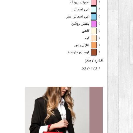
صورتی پررنگ
آبی آسمانی
آبی آسمانی سیر
بنفش روشن
کاهی
کرم
هلویی سیر
قهوه ای متوسط
اندازه / سایز
170 در 60