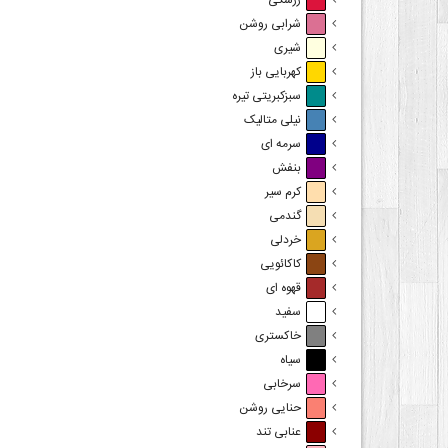
زرشکی
شرابی روشن
شیری
کهربایی باز
سبزکبریتی تیره
نیلی متالیک
سرمه ای
بنفش
کرم سیر
گندمی
خردلی
کاکائویی
قهوه ای
سفید
خاکستری
سیاه
سرخابی
حنایی روشن
عنابی تند