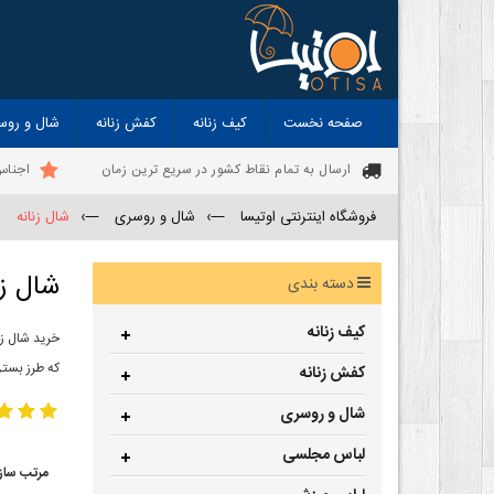
صفحه نخست
کیف زنانه
کفش زنانه
شال و روس
ارسال به تمام نقاط کشور در سریع ترین زمان
اجناس
فروشگاه اینترنتی اوتیسا
—›
شال و روسری
—›
شال زنانه
شال زن
دسته بندی
کیف زنانه
خرید شال زن
که طرز بستن
کفش زنانه
شال و روسری
لباس مجلسی
مرتب ساز