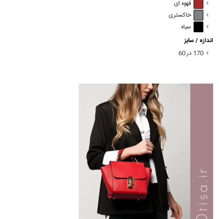
قهوه ای
خاکستری
سیاه
اندازه / سایز
170 در 60