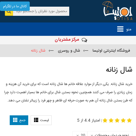
کانال ما در تلگرام
منو
مرکز مشتریان
فروشگاه اینترنتی اوتیسا
—›
شال و روسری
—›
شال زنانه
شال زنانه
خرید شال زنانه. یکی دیگر از موارد علاقه خانم ها شال زنانه است که برای خرید آن هزینه و
زمان زیادی را صرف می کنند همچنین نحوه بستن شال برای خانم ها بسیار اهمیت دارد چرا
که طرز بستن شال زنانه آن هم به صورت حرفه ای ظاهر و چهر فرد را زیباتر نشان می دهد.
-
مدل جدید شال
مدل بستن شال
امتیاز 4.4 از 5
لیست
جمع
|
نحوه چیدمان محصولات
20